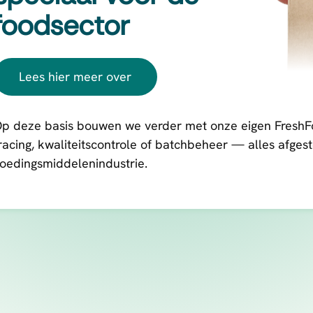
foodsector
Lees hier meer over
p deze basis bouwen we verder met onze eigen FreshF
racing, kwaliteitscontrole of batchbeheer — alles afges
oedingsmiddelenindustrie.