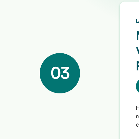
L
03
H
m
é