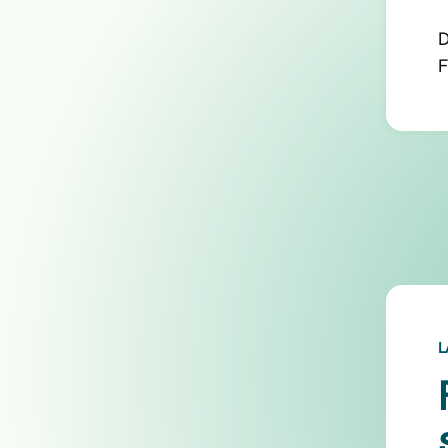
D
F
L