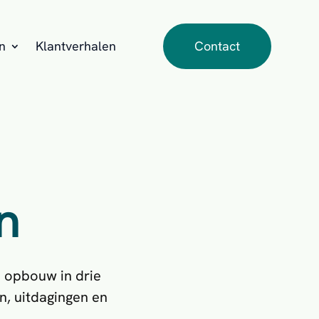
n
Klantverhalen
Contact
n
e opbouw in drie
n, uitdagingen en