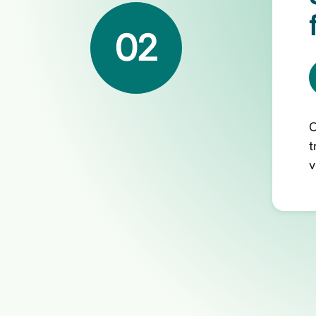
02
O
t
v